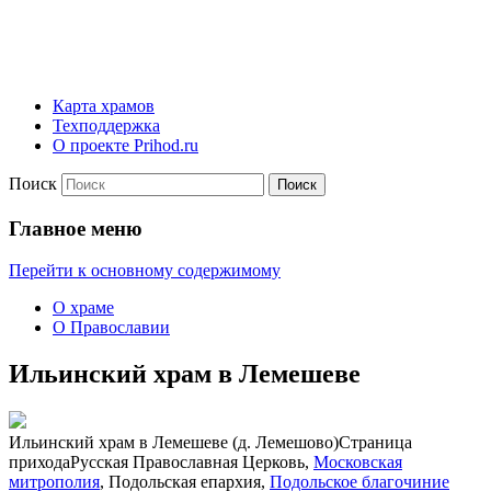
Карта храмов
Техподдержка
О проекте Prihod.ru
Поиск
Официальный приходской сайт
Ильинский храм с. Лемешово
Главное меню
Перейти к основному содержимому
О храме
О Православии
Ильинский храм в Лемешеве
Ильинский храм в Лемешеве (д. Лемешово)
Страница
прихода
Русская Православная Церковь,
Московская
митрополия
, Подольская епархия,
Подольское благочиние