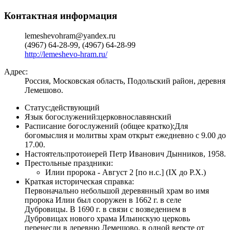
Контактная информация
lemeshevohram@yandex.ru
(4967) 64-28-99, (4967) 64-28-99
http://lemeshevo-hram.ru/
Адрес:
Россия, Московская область, Подольский район, деревня
Лемешово.
Статус:
действующий
Язык богослужений:
церковнославянский
Расписание богослужений (общее кратко):
Для
богомыслия и молитвы храм открыт ежедневно с 9.00 до
17.00.
Настоятель:
протоиерей Петр Иванович Дынников, 1958.
Престольные праздники:
Илии пророка - Август 2 [по н.с.] (IX до Р.Х.)
Краткая историческая справка:
Первоначально небольшой деревянный храм во имя
пророка Илии был сооружен в 1662 г. в селе
Дубровицы. В 1690 г. в связи с возведением в
Дубровицах нового храма Ильинскую церковь
перенесли в деревню Лемешово, в одной версте от