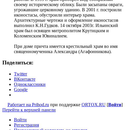
своему историческому облику. Были засыпаны овраги,
угрожавшие церковному зданию. В 2001 г. построили
иконостасы, обустроили интерьер храма.
Архитектурные чертежи и оформление иконостасов
выполнил К.Н.Гудков. 14 октября 2003г. Ильинский
храм был освящен митрополитом Крутицким и
Коломенским Ювиналием.
При доме причта имеется крестильный храм во имя
священномученика Александра (Агафонникова).
Поделиться:
Twitter
ВКонтакте
Одноклассники
Google
Работает на Prihod.ru
при поддержке
ORTOX.RU
[
Войти
]
Перейти к верхней панели
Войти
Регистрация