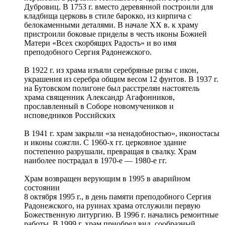
Дубровиц. В 1753 г. вместо деревянной построили для
кладбища церковь в стиле барокко, из кирпича с
белокаменными деталями. В начале XX в. к храму
пристроили боковые приделы в честь иконы Божией
Матери «Всех скорбящих Радость» и во имя
преподобного Сергия Радонежского.
В 1922 г. из храма изъяли серебряные ризы с икон,
украшения из серебра общим весом 12 фунтов. В 1937 г.
на Бутовском полигоне был расстрелян настоятель
храма священник Александр Агафонников,
прославленный в Соборе новомучеников и
исповедников Российских
В 1941 г. храм закрыли «за ненадобностью», иконостасы
и иконы сожгли. С 1960-х гг. церковное здание
постепенно разрушали, превращая в свалку. Храм
наиболее пострадал в 1970-е — 1980-е гг.
Храм возвращен верующим в 1995 в аварийном
состоянии
8 октября 1995 г., в день памяти преподобного Сергия
Радонежского, на руинах храма отслужили первую
Божественную литургию. В 1996 г. начались ремонтные
работы. В 1999 г. храм приобрел вид, сообразный